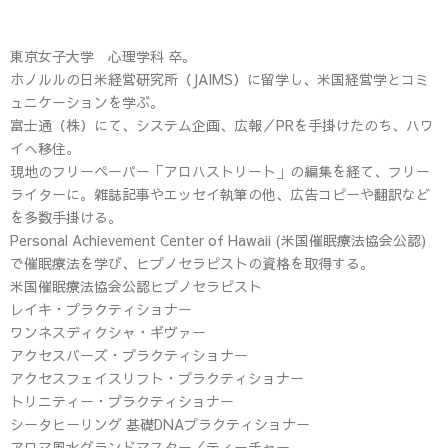
東京女子大学 心理学科 卒。
ホノルルの日米経営研究所（JAIMS）に留学し、米国経営学とコミ
ュニケーションを学ぶ。
富士通（株）にて、システム企画、広報／PRを手掛けたのち、ハワ
イへ移住。
現地のフリーペーパー「アロハストリート」の編集を経て、フリー
ライターに。雑誌記事やエッセイ執筆の他、広告コピーや翻訳など
を多数手掛ける。
Personal Achievement Center of Hawaii (米国催眠療法協会公認)
で催眠療法を学び、ヒプノセラピストの資格を取得する。
米国催眠療法協会公認ヒプノセラピスト
レイキ・プラクティショナー
ワンネスディクシャ・ギヴァー
アクセスバーズ・プラクティショナー
アクセスフェイスリフト・プラクティショナー
トリニティー・プラクティショナー
シータヒーリング 基礎DNAプラクティショナー
アロマ風水グランドマスター／ティーチャー