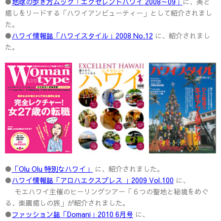
●
地球の歩き方ムック「エクセレントハワイ 2008～09」
に、美と
癒しをリードする「ハワイアンビューティー」として紹介されまし
た。
●
ハワイ情報誌「ハワイスタイル」2008 No.12
に、紹介されまし
た。
●
「Olu Olu 特別なハワイ」
に、紹介されました。
●
ハワイ情報誌「アロハエクスプレス 」2009 Vol.100
に、
モエハワイ主催のヒーリングツアー「６つの聖地と秘境をめぐ
る、楽園癒しの旅」が紹介されました。
●
ファッション誌「Domani」2010 6月号
に、