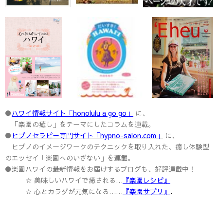
●
ハワイ情報サイト「honolulu a go go」
に、
「楽園の癒し」をテーマにしたコラムを連載。
●
ヒプノセラピー専門サイト「hypno-salon.com」
に、
ヒプノのイメージワークのテクニックを取り入れた、癒し体験型
のエッセイ「楽園へのいざない」を連載。
●楽園ハワイの最新情報をお届けするブログも、好評連載中！
☆ 美味しいハワイで癒される…
『楽園レシピ』
☆ 心とカラダが元気になる……
『楽園サプリ』
.