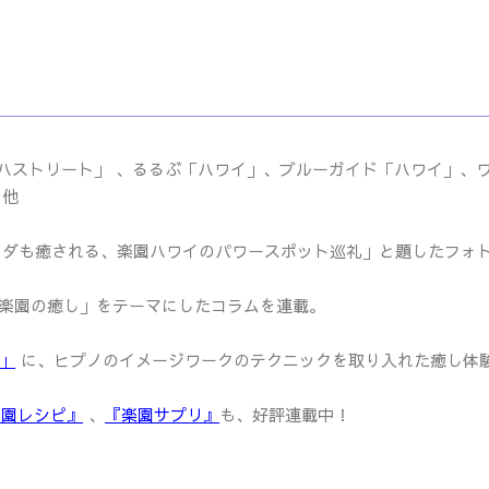
ハストリート」 、るるぶ「ハワイ」、ブルーガイド「ハワイ」、
ー」他
ダも癒される、楽園ハワイのパワースポット巡礼」と題したフォ
楽園の癒し」をテーマにしたコラムを連載。
m」
に、ヒプノのイメージワークのテクニックを取り入れた癒し体
楽園レシピ』
、
『楽園サプリ』
も、好評連載中！