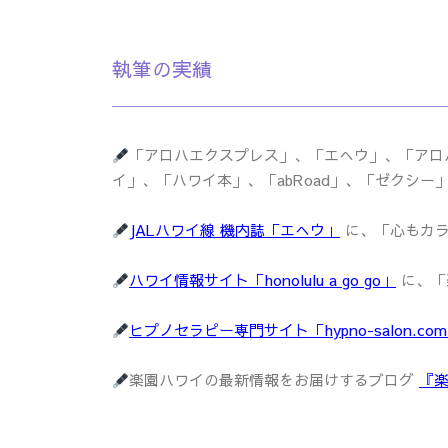
執筆の実績
「アロハエクスプレス」、「エへウ」、「アロ
イ」、「ハワイ本」、「abRoad」、「ゼクシ
JALハワイ線 機内誌「エへウ」
に、「心もカラ
ハワイ情報サイト「honolulu a go go」
に、「
ヒプノセラピー専門サイト「hypno-salon.co
楽園ハワイの最新情報をお届けするブログ
『